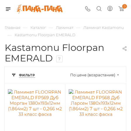
0
—
—
—
Главная
Каталог
Ламинат
Ламинат Kastamonu
—
Kastamonu Floorpan EMERALD
Kastamonu Floorpan
EMERALD
7
По цене (возрастание)
ФИЛЬТР