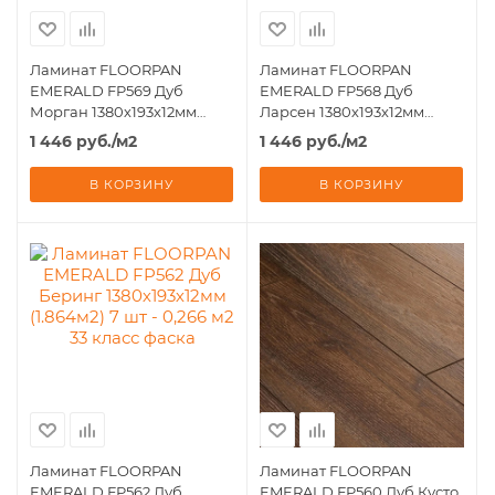
Ламинат FLOORPAN
Ламинат FLOORPAN
EMERALD FP569 Дуб
EMERALD FP568 Дуб
Морган 1380х193х12мм
Ларсен 1380х193х12мм
(1.864м2) 7 шт - 0,266 м2 33
(1.864м2) 7 шт - 0,266 м2 33
1 446
руб.
/м2
1 446
руб.
/м2
класс фаска
класс фаска
В КОРЗИНУ
В КОРЗИНУ
Ламинат FLOORPAN
Ламинат FLOORPAN
EMERALD FP562 Дуб
EMERALD FP560 Дуб Кусто