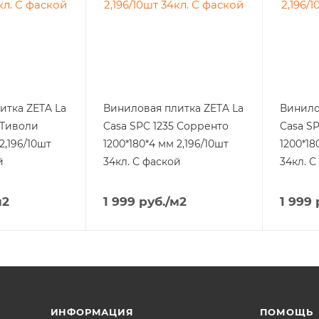
итка ZETA La
Виниловая плитка ZETA La
Винило
 Тиволи
Casa SPC 1235 Сорренто
Casa S
2,196/10шт
1200*180*4 мм 2,196/10шт
1200*18
й
34кл. С фаской
34кл. С
м2
1 999
руб.
/м2
1 999
ИНФОРМАЦИЯ
ПОМОЩЬ