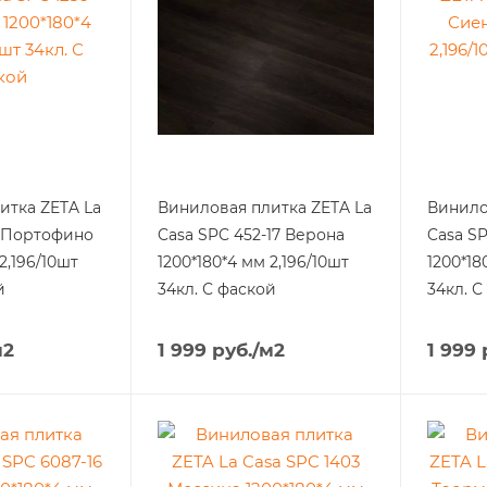
итка ZETA La
Виниловая плитка ZETA La
Винило
6 Портофино
Casa SPC 452-17 Верона
Casa SP
2,196/10шт
1200*180*4 мм 2,196/10шт
1200*18
й
34кл. С фаской
34кл. С
м2
1 999
руб.
/м2
1 999