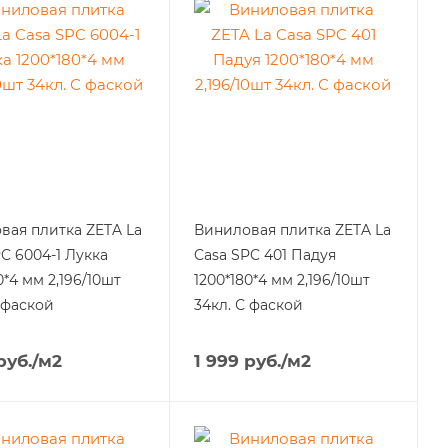
вая плитка ZETA La
Виниловая плитка ZETA La
C 6004-1 Лукка
Casa SPC 401 Падуя
0*4 мм 2,196/10шт
1200*180*4 мм 2,196/10шт
 фаской
34кл. С фаской
руб.
/м2
1 999
руб.
/м2