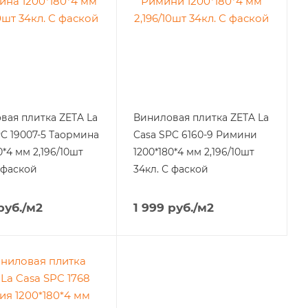
вая плитка ZETA La
Виниловая плитка ZETA La
PC 19007-5 Таормина
Casa SPC 6160-9 Римини
0*4 мм 2,196/10шт
1200*180*4 мм 2,196/10шт
 фаской
34кл. С фаской
руб.
/м2
1 999
руб.
/м2