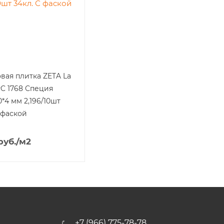
вая плитка ZETA La
PC 1768 Специя
0*4 мм 2,196/10шт
 фаской
руб.
/м2
+7 (966) 775-78-78