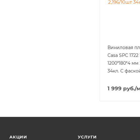
Виниловая пл
Casa SPC 1722
1200*180*4 мм 
34кл. С фаско
1 999
руб.
/
АКЦИИ
УСЛУГИ