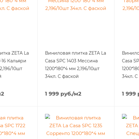
итка ZETA La
Виниловая плитка ZETA La
Винило
-16 Кальяри
Casa SPC 1403 Мессина
Casa S
2,196/10шт
1200*180*4 мм 2,196/10шт
1200*18
й
34кл. С фаской
34кл. С
м2
1 999
руб.
/м2
1 999