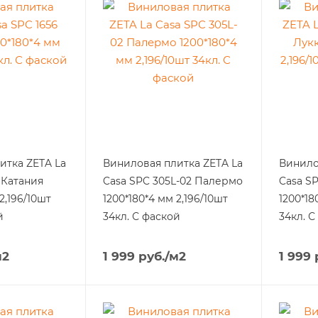
итка ZETA La
Виниловая плитка ZETA La
Винило
 Катания
Casa SPC 305L-02 Палермо
Casa SP
2,196/10шт
1200*180*4 мм 2,196/10шт
1200*18
й
34кл. С фаской
34кл. С
м2
1 999
руб.
/м2
1 999