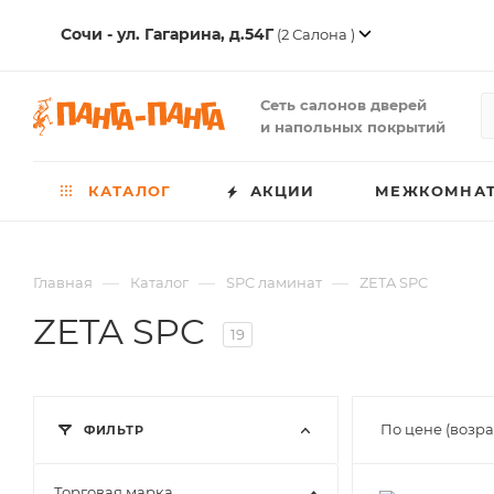
Сочи - ул. Гагарина, д.54Г
(2 Салона )
Сеть салонов дверей
и напольных покрытий
КАТАЛОГ
АКЦИИ
МЕЖКОМНАТ
—
—
—
Главная
Каталог
SPC ламинат
ZETA SPC
ZETA SPC
19
По цене (возр
ФИЛЬТР
Торговая марка