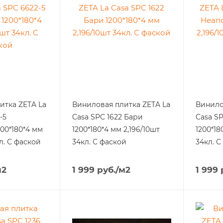
итка ZETA La
Виниловая плитка ZETA La
Винило
-5
Casa SPC 1622 Бари
Casa SP
00*180*4 мм
1200*180*4 мм 2,196/10шт
1200*18
кл. С фаской
34кл. С фаской
34кл. С
м2
1 999
руб.
/м2
1 999