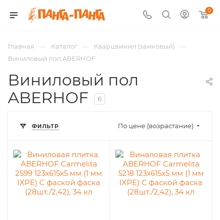
0
—
—
—
Главная
Каталог
Кварцвинил (замковый)
Виниловый пол ABERHOF
Виниловый пол
ABERHOF
6
По цене (возрастание)
ФИЛЬТР