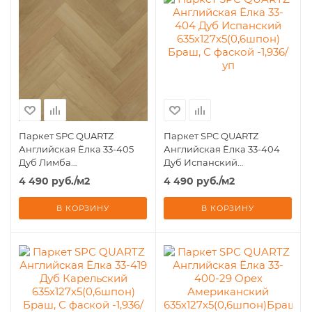
Паркет SPC QUARTZ
Паркет SPC QUARTZ
Английская Ёлка 33-405
Английская Ёлка 33-404
Дуб Лимба
Дуб Испанский
635х127х5(0,6шпон) Браш, С
635х127х5(0,6шпон) Браш, С
4 490
руб.
/м2
4 490
руб.
/м2
фаской -1,936/уп
фаской -1,936/уп
В КОРЗИНУ
В КОРЗИНУ