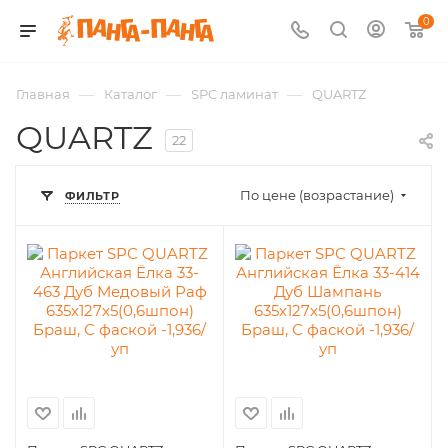
0
—
—
—
Главная
Каталог
SPC ламинат
QUARTZ
QUARTZ
22
По цене (возрастание)
ФИЛЬТР