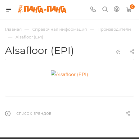
0
—
—
Главная
Справочная информация
Производители
—
Alsafloor (EPI)
Alsafloor (EPI)
СПИСОК БРЕНДОВ