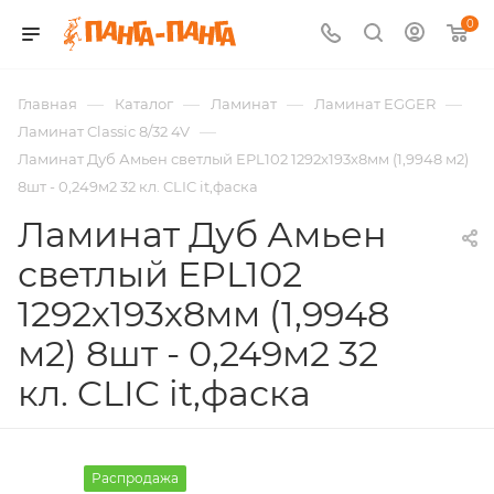
0
—
—
—
—
Главная
Каталог
Ламинат
Ламинат EGGER
—
Ламинат Classic 8/32 4V
Ламинат Дуб Амьен светлый EPL102 1292х193х8мм (1,9948 м2)
8шт - 0,249м2 32 кл. CLIC it,фаска
Ламинат Дуб Амьен
светлый EPL102
1292х193х8мм (1,9948
м2) 8шт - 0,249м2 32
кл. CLIC it,фаска
Распродажа