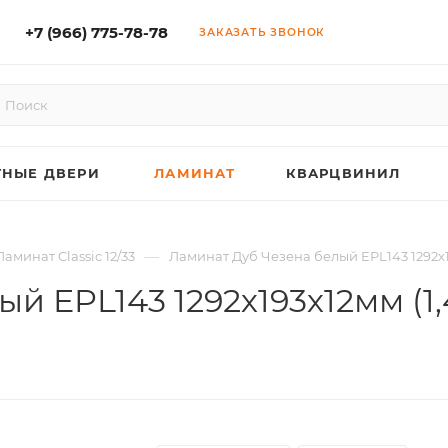
+7 (966) 775-78-78
ЗАКАЗАТЬ ЗВОНОК
НЫЕ ДВЕРИ
ЛАМИНАТ
КВАРЦВИНИЛ
—
Ламинат Classic 12/33
Ламинат Дуб Чезена белый EPL143 1292х193х
 EPL143 1292х193х12мм (1,4