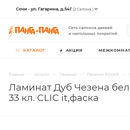
Сочи - ул. Гагарина, д.54Г
(2 Салона )
Сеть салонов дверей
и напольных покрытий
КАТАЛОГ
АКЦИИ
МЕЖКОМНАТ
—
—
—
—
Главная
Каталог
Ламинат
Ламинат EGGER
Ламинат Дуб Чезена белый
33 кл. CLIC it,фаска