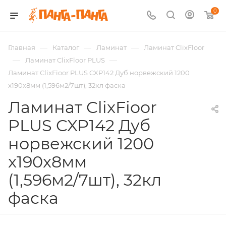
0
—
—
—
Главная
Каталог
Ламинат
Ламинат ClixFloor
—
—
Ламинат ClixFloor PLUS
Ламинат ClixFioor PLUS CXP142 Дуб норвежский 1200
x190x8мм (1,596м2/7шт), 32кл фаска
Ламинат ClixFioor
PLUS CXP142 Дуб
норвежский 1200
x190x8мм
(1,596м2/7шт), 32кл
фаска