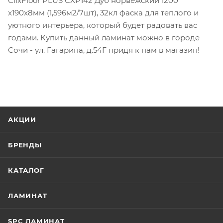
ClixFioor PLUS CXP142 Дуб норвежский 1200
x190x8мм (1,596м2/7шт), 32кл фаска для теплого и
уютного интерьера, который будет радовать вас
годами. Купить данный ламинат можно в городе
Сочи - ул. Гагарина, д.54Г придя к нам в магазин!
АКЦИИ
БРЕНДЫ
КАТАЛОГ
ЛАМИНАТ
SPC ЛАМИНАТ