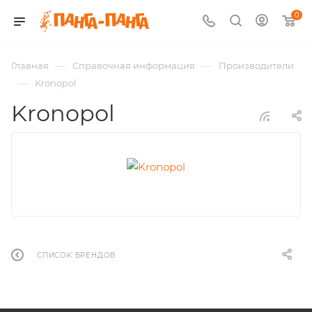
0
—
—
Главная
Справочная информация
Производители
—
Kronopol
Kronopol
СПИСОК БРЕНДОВ