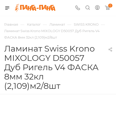
0
—
—
—
—
Главная
Каталог
Ламинат
SWISS KRONO
Ламинат Swiss Krono MIXOLOGY D50057 Дуб Ригель V4
ФАСКА 8мм 32кл (2,109)м2/8шт
Ламинат Swiss Krono
MIXOLOGY D50057
Дуб Ригель V4 ФАСКА
8мм 32кл
(2,109)м2/8шт