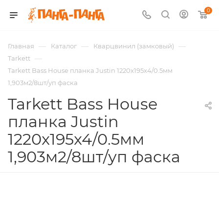
0
—
—
—
Главная
Каталог
Кварцвинил (замковый)
—
Tarkett
Tarkett Bass House планка Justin 1220x195x4/0.5мм
1,903м2/8шт/уп фаска
Tarkett Bass House
планка Justin
1220x195x4/0.5мм
1,903м2/8шт/уп фаска