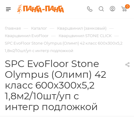
0
—
—
—
Главная
Каталог
Кварцвинил (замковый)
—
—
Кварцвинил EvoFloor
Кварцвинил STONE CLICK
SPC EvoFloor Stone Olympus (Олимп) 42 класс 600х300х5,2
1,8м2/10шт/уп с интегр подложкой
SPC EvoFloor Stone
Olympus (Олимп) 42
класс 600х300х5,2
1,8м2/10шт/уп с
интегр подложкой