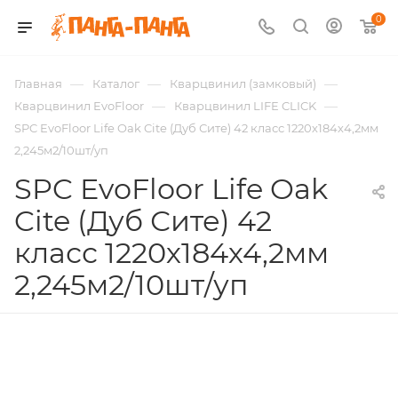
0
—
—
—
Главная
Каталог
Кварцвинил (замковый)
—
—
Кварцвинил EvoFloor
Кварцвинил LIFE CLICK
SPC EvoFloor Life Oak Cite (Дуб Сите) 42 класс 1220х184х4,2мм
2,245м2/10шт/уп
SPC EvoFloor Life Oak
Cite (Дуб Сите) 42
класс 1220х184х4,2мм
2,245м2/10шт/уп