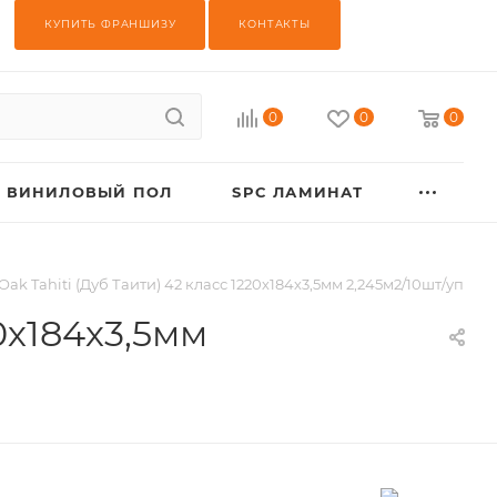
КУПИТЬ ФРАНШИЗУ
КОНТАКТЫ
0
0
0
ВИНИЛОВЫЙ ПОЛ
SPC ЛАМИНАТ
 Oak Tahiti (Дуб Таити) 42 класс 1220х184х3,5мм 2,245м2/10шт/уп
20х184х3,5мм