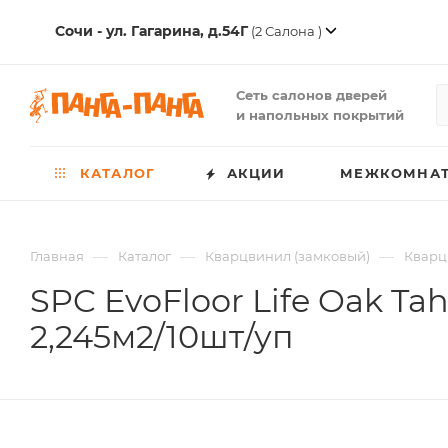
Сочи - ул. Гагарина, д.54Г
(2 Салона )
Сеть салонов дверей
и напольных покрытий
КАТАЛОГ
АКЦИИ
МЕЖКОМНАТ
—
—
—
Главная
Каталог
Кварцвинил (замковый)
Кварц
SPC EvoFloor Life Oak Tah
2,245м2/10шт/уп